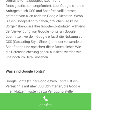
Domains fonts.googleapis.com und
fonts.gstatic.com angefordert. Laut Google sind die
Anfragen nach CSS und Schriften vollkommen
getrennt von allen anderen Google-Diensten. Wenn
Sie ein Google-Konto haben, brauchen Sie keine
Sorge haben, dass Ihre Google-Kontodaten, während
der Verwendung von Google Fonts, an Google
übermittelt werden. Google erfasst die Nutzung von
CSS (Cascading Style Sheets) und der verwendeten
Schriftarten und speichert diese Daten sicher. Wie
die Datenspeicherung genau aussieht, werden wir
uns noch im Detail ansehen.
Was sind Google Fonts?
Google Fonts (früher Google Web Fonts) ist ein
Verzeichnis mit über 800 Schriftarten, die
Google
Ihren Nutzern kostenlos zu Verfügung stellen.
Viele dieser Schriftarten sind unter der SIL Open Font
anrufen
License veröffentlicht, während andere unter der
Apache-Lizenz veröffentlicht wurden. Beides sind
freie Software-Lizenzen.